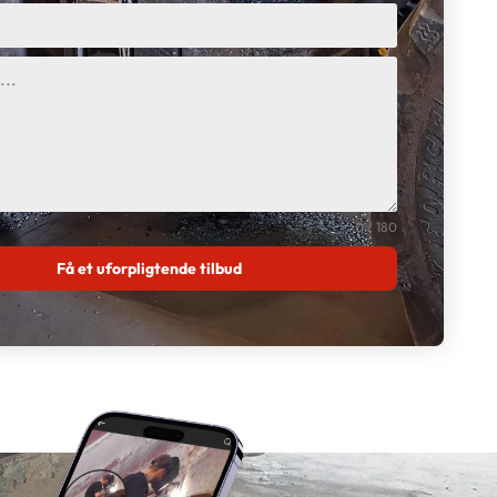
0 / 180
Få et uforpligtende tilbud