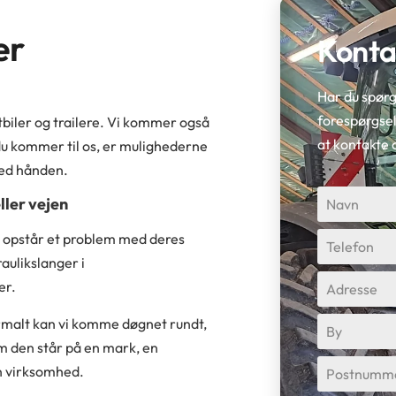
er
Konta
Har du spørg
forespørgse
tbiler og trailere. Vi kommer også
at kontakte 
du kommer til os, er mulighederne
 ved hånden.
ller vejen
der opstår et problem med deres
aulikslanger i
er.
malt kan vi komme døgnet rundt,
om den står på en mark, en
in virksomhed.