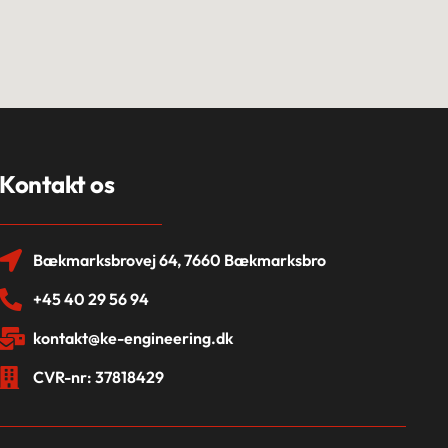
Kontakt os
Bækmarksbrovej 64, 7660 Bækmarksbro
+45 40 29 56 94
kontakt@ke-engineering.dk
CVR-nr: 37818429