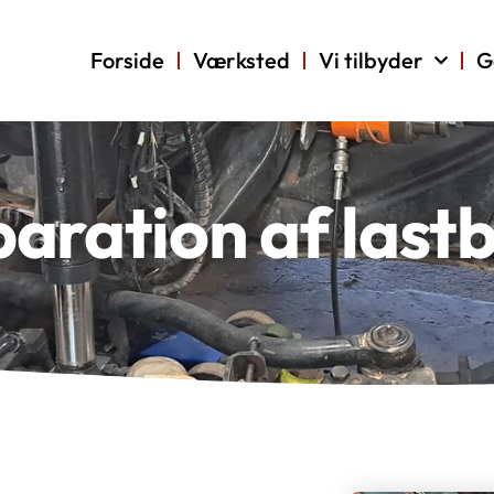
Forside
Værksted
Vi tilbyder
G
aration af lastb