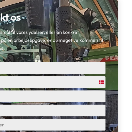
kt os
smål til vores ydelser, eller en konkret
l på en arbejdsopgave, er du meget velkommen til
os.
Denmark
+45